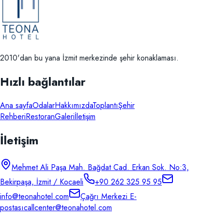
2010'dan bu yana İzmit merkezinde şehir konaklaması.
Hızlı bağlantılar
Ana sayfa
Odalar
Hakkımızda
Toplantı
Şehir
Rehberi
Restoran
Galeri
İletişim
İletişim
Mehmet Ali Paşa Mah. Bağdat Cad. Erkan Sok. No:3,
Bekirpaşa, İzmit / Kocaeli
+90 262 325 95 95
info@teonahotel.com
Çağrı Merkezi E-
postası
callcenter@teonahotel.com