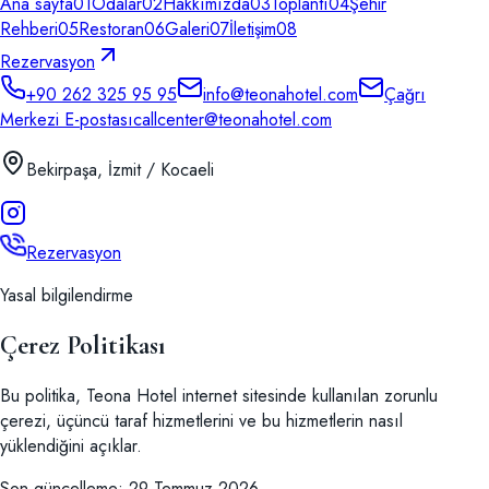
Ana sayfa
01
Odalar
02
Hakkımızda
03
Toplantı
04
Şehir
Rehberi
05
Restoran
06
Galeri
07
İletişim
08
Rezervasyon
+90 262 325 95 95
info@teonahotel.com
Çağrı
Merkezi E-postası
callcenter@teonahotel.com
Bekirpaşa, İzmit / Kocaeli
Rezervasyon
Yasal bilgilendirme
Çerez Politikası
Bu politika, Teona Hotel internet sitesinde kullanılan zorunlu
çerezi, üçüncü taraf hizmetlerini ve bu hizmetlerin nasıl
yüklendiğini açıklar.
Son güncelleme
:
29 Temmuz 2026